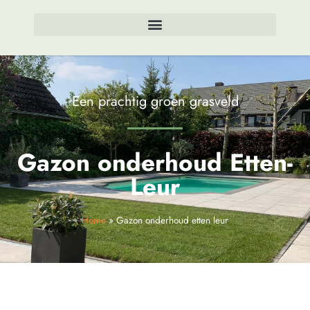
Een prachtig groen grasveld
Gazon onderhoud Etten-
Leur
Home
»
Gazon onderhoud etten leur