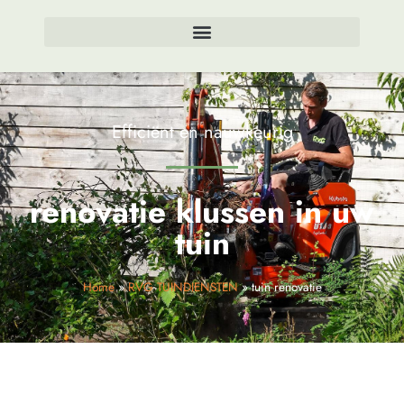
Efficiënt en nauwkeurig
renovatie klussen in uw
tuin
Home
»
RVG TUINDIENSTEN
»
tuin renovatie